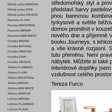
středomořský styl a prov
Dětský pokoj SPARTAN
představí barvy p
astelov
Dětský pokoj STAR
jinou barevnou kombina
Dětský pokoj VINTAGE
Pracovna FLASH
tyrkysové a světle béžov
Pracona INDUSTRIAL
domov proměnit v kouzeln
Pracovna MERAPI
nového dne a příjemně V
Pracovna NEW WHITE
booku Journeys, s lehkost
Chodba BROMO
Chodba NATURAL
a vše krásné rozjasní.
Chodba SPARTAN
tuto přeměnu. Není pravi
Chodba STAR
nábytek. Můžete si také 
Chodba VINTAGE
Interiérové doplňky jsem
Jídelna FLAMINGO
Jídelna FLASH
vzdušnost celého prostor
Jídelna INDUSTRIAL
Tereza Furco
Jídelna MERAPI
Jídelna NEW WHITE
Jídelna SPARTAN
Ložnice BROMO
Ložnice FLAMINGO
Ložnice FLASH