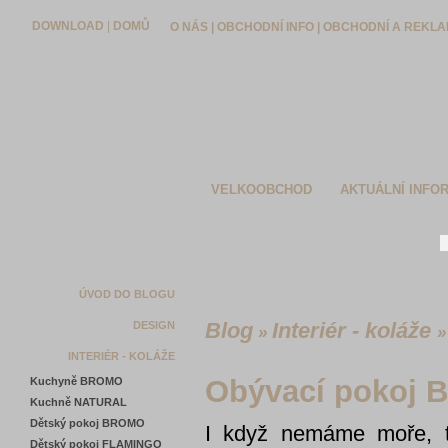
DOWNLOAD
|
DOMŮ
O NÁS
|
OBCHODNÍ INFO
|
OBCHODNÍ A REKLA
VELKOOBCHOD
AKTUÁLNÍ INFO
ÚVOD DO BLOGU
Blog
Interiér - koláže
DESIGN
»
INTERIÉR - KOLÁŽE
Obývací pokoj
Kuchyně BROMO
Kuchně NATURAL
Dětský pokoj BROMO
I když nemáme moře, t
Dětský pokoj FLAMINGO